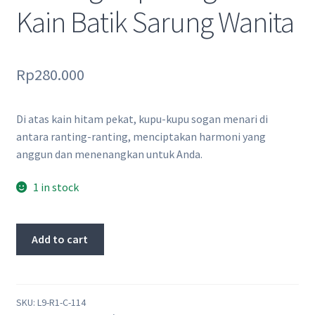
Kain Batik Sarung Wanita
Rp
280.000
Di atas kain hitam pekat, kupu-kupu sogan menari di
antara ranting-ranting, menciptakan harmoni yang
anggun dan menenangkan untuk Anda.
1 in stock
Ranting
Add to cart
Kupu
Sogan
–
Kain
SKU:
L9-R1-C-114