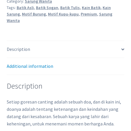
Category:
Sarung Wanita
Batik
Tags:
Batik Asli
,
Batik Sogan
,
Batik Tulis
,
Kain Batik
,
Kain
Sarung
Sarung
,
Motif Burung
,
Motif Kupu-kupu
,
Premium
,
Sarung
Wanita
Wanita
quantity
Description
Additional information
Description
Setiap goresan canting adalah sebuah doa, dan di kain ini,
doanya adalah tentang ketenangan dan keindahan yang
datang dari kesabaran. Sebuah karya yang lahir dari
keheningan, untuk menemani momen berharga Anda.