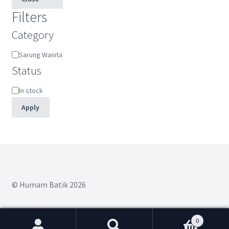
Filters
Category
Category
Sarung Wanita
Status
Status
In stock
Apply
© Humam Batik 2026
0